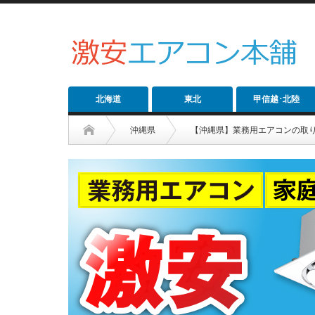
北海道
東北
甲信越･北陸
沖縄県
【沖縄県】業務用エアコンの取