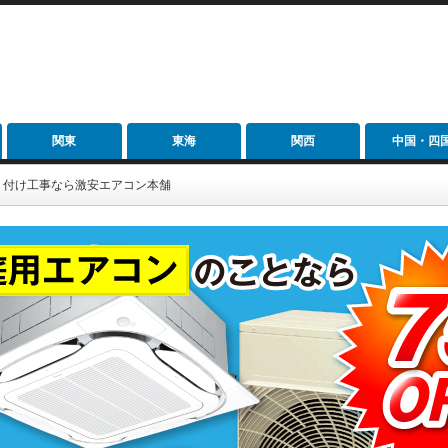
関東
東海
関西
中国・四
り付け工事なら激安エアコン本舗