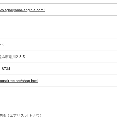
www.agariyama-enginia.com/
ック
添市港川2-8-5
7-8734
apanairrec.net/shop.html
S 沖縄（エアリス オキナワ）