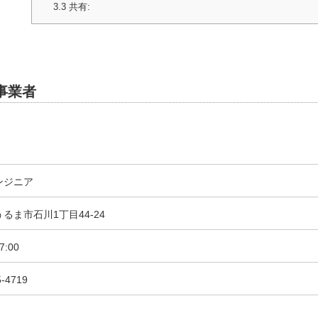
3.3
共有:
事業者
ンジニア
るま市石川1丁目44-24
7:00
5-4719