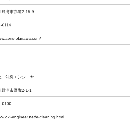
野湾市赤道2-15-9
3-0114
www.aeris-okinawa.com/
社 沖縄エンジニヤ
野湾市野嵩2-1-1
2-0100
ww.oki-engineer.net/e-cleaning.html