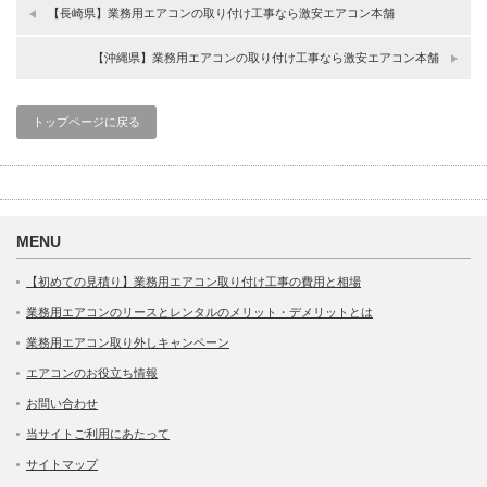
有
リ
有
(新
ッ
(新
【長崎県】業務用エアコンの取り付け工事なら激安エアコン本舗
し
ク
し
い
し
い
ウ
て
ウ
【沖縄県】業務用エアコンの取り付け工事なら激安エアコン本舗
ィ
く
ィ
ン
だ
ン
ド
さ
ド
ウ
い
ウ
で
(新
で
トップページに戻る
開
し
開
き
い
き
ま
ウ
ま
す)
ィ
す)
ン
ド
ウ
で
開
MENU
き
ま
す)
【初めての見積り】業務用エアコン取り付け工事の費用と相場
業務用エアコンのリースとレンタルのメリット・デメリットとは
業務用エアコン取り外しキャンペーン
エアコンのお役立ち情報
お問い合わせ
当サイトご利用にあたって
サイトマップ