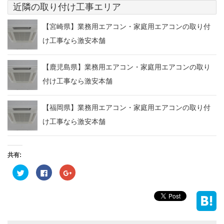
近隣の取り付け工事エリア
【宮崎県】業務用エアコン・家庭用エアコンの取り付
け工事なら激安本舗
【鹿児島県】業務用エアコン・家庭用エアコンの取り
付け工事なら激安本舗
【福岡県】業務用エアコン・家庭用エアコンの取り付
け工事なら激安本舗
共有:
ク
Facebook
ク
リ
で
リ
ッ
共
ッ
ク
有
ク
し
す
し
て
る
て
Twitter
に
Google+
で
は
で
共
ク
共