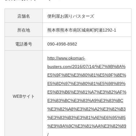
店舗名
便利屋お困りバスターズ
所在地
熊本県熊本市南区城南町鰐瀬1292-1
電話番号
090-4998-8982
http://www.okomari-
busters.com/2016/07/14/%E7%9B%8A%
E5%9F%8E%E3%80%81%E5%9F%8E%
E5%8D%97%E3%80%81%E5%98%89%
E5%B3%B6%E3%81%A7%E3%82%AF%
WEBサイト
E3%83%BC%E3%83%A9%E3%83%BC
%E3%82%A8%E3%82%A2%E3%82%B3
%E3%83%B3%E3%81%AE%E6%95%85
%E9%9A%9C%E3%81%AA%E3%82%89
/