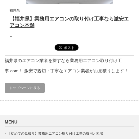
福井県
【福井県】業務用エアコンの取り付け工事なら激安エ
アコン本舗
…
福井県のエアコン業者を探すなら業務用エアコン取り付け工
事.com！ 激安で親切・丁寧なエアコン業者がお見積りします！
トップページに戻る
MENU
【初めての見積り】業務用エアコン取り付け工事の費用と相場