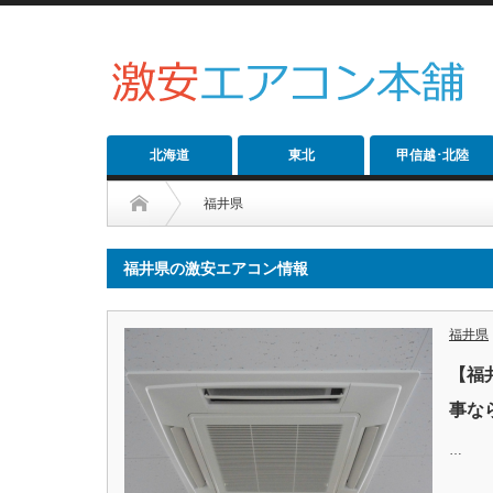
北海道
東北
甲信越･北陸
福井県
福井県の激安エアコン情報
福井県
【福
事な
…