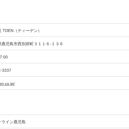
 TDEN（ティーデン）
県鹿児島市西別府町３１１６-１３６
7:00
2-3337
en.co.jp/
ナライン鹿児島