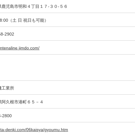
県鹿児島市明和４丁目１７-３０-５６
18:00（土 日 祝日も可能）
58-2902
antenaline.jimdo.com/
機工業所
県阿久根市港町６５－４
3-2800
oota-denki.com/06kaisya/gyoumu.htm