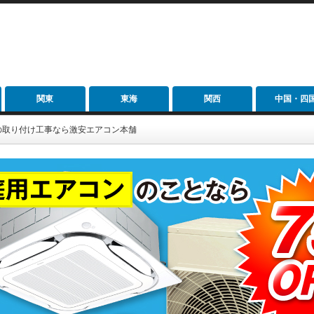
関東
東海
関西
中国・四
の取り付け工事なら激安エアコン本舗