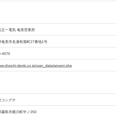
社正一電気 奄美営業所
県奄美市名瀬有屋町27番地1号
9-4070
www.shoichi-denki.co.jp/user_data/amami.php
社コシグチ
県霧島市横川町中ノ250