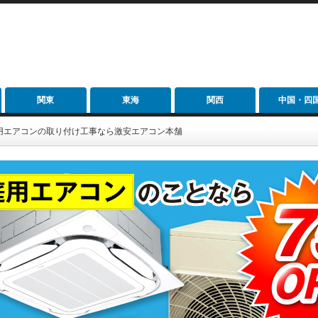
関東
東海
関西
中国・四
用エアコンの取り付け工事なら激安エアコン本舗