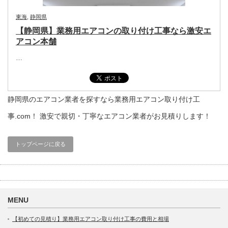
東海
,
静岡県
【静岡県】業務用エアコンの取り付け工事なら激安エ
アコン本舗
…
静岡県のエアコン業者を探すなら業務用エアコン取り付け工
事.com！ 激安で親切・丁寧なエアコン業者がお見積りします！
トップページに戻る
MENU
【初めての見積り】業務用エアコン取り付け工事の費用と相場