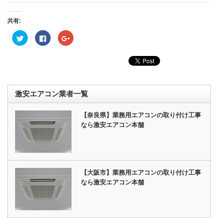
共有:
ク
Facebook
ク
リ
で
リ
ッ
共
ッ
ク
有
ク
し
す
し
て
る
て
Twitter
に
Google+
で
は
で
共
ク
共
有
リ
有
激安エアコン業者一覧
(新
ッ
(新
し
ク
し
い
し
い
ウ
て
ウ
【奈良県】業務用エアコンの取り付け工事
ィ
く
ィ
ン
だ
ン
なら激安エアコン本舗
ド
さ
ド
ウ
い
ウ
で
(新
で
開
し
開
き
い
き
ま
ウ
ま
す)
ィ
す)
ン
【大阪市】業務用エアコンの取り付け工事
ド
ウ
なら激安エアコン本舗
で
開
き
ま
す)