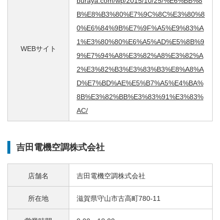
buraya.com/wp/2015/10/25/%E6%BB%8
B%E8%B3%80%E7%9C%8C%E3%80%8
0%E6%84%9B%E7%9F%A5%E9%83%A
1%E3%80%80%E6%A5%AD%E5%8B%9
WEBサイト
9%E7%94%A8%E3%82%A8%E3%82%A
2%E3%82%B3%E3%83%B3%E8%A8%A
D%E7%BD%AE%E5%B7%A5%E4%BA%
8B%E3%82%BB%E3%83%91%E3%83%
AC/
吉田電機空調株式会社
店舗名
吉田電機空調株式会社
所在地
滋賀県守山市古高町780-11